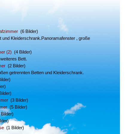
lafzimmer
(6 Bilder)
 und Kleiderschrank.Panoramafenster , große
er (2)
(4 Bilder)
weiteres Bett.
mer
(2 Bilder)
oßen getrennten Betten und Kleiderschrank.
ilder)
er)
ilder)
mmer
(3 Bilder)
mmer
(5 Bilder)
Bilder)
lder)
se
(1 Bilder)