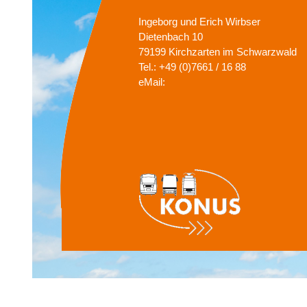
Ingeborg und Erich Wirbser
Dietenbach 10
79199 Kirchzarten im Schwarzwald
Tel.:
+49 (0)7661 / 16 88
eMail: