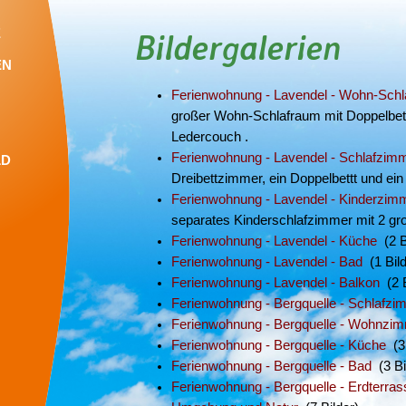
E
Bildergalerien
EN
Ferienwohnung - Lavendel - Wohn-Sch
großer Wohn-Schlafraum mit Doppelbett
Ledercouch .
Ferienwohnung - Lavendel - Schlafzimm
LD
Dreibettzimmer, ein Doppelbettt und ein 
Ferienwohnung - Lavendel - Kinderzim
separates Kinderschlafzimmer mit 2 gr
Ferienwohnung - Lavendel - Küche
(2 B
Ferienwohnung - Lavendel - Bad
(1 Bild
Ferienwohnung - Lavendel - Balkon
(2 B
Ferienwohnung - Bergquelle - Schlafzi
Ferienwohnung - Bergquelle - Wohnzi
Ferienwohnung - Bergquelle - Küche
(3 
Ferienwohnung - Bergquelle - Bad
(3 Bi
Ferienwohnung - Bergquelle - Erdterras