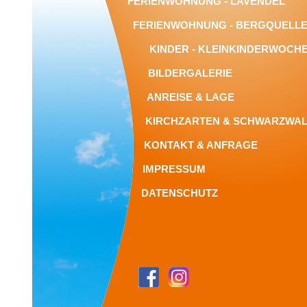
FERIENWOHNUNG - LAVENDEL
FERIENWOHNUNG - BERGQUELL
KINDER - KLEINKINDERWOCH
BILDERGALERIE
ANREISE & LAGE
KIRCHZARTEN & SCHWARZWA
KONTAKT & ANFRAGE
IMPRESSUM
DATENSCHUTZ